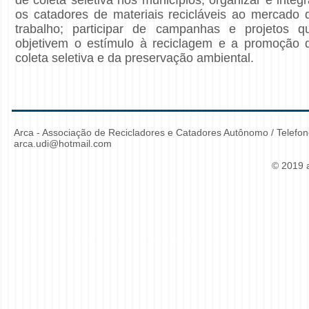
de coleta seletiva nos municípios; organizar e integr
os catadores de materiais recicláveis ao mercado 
trabalho; participar de campanhas e projetos q
objetivem o estímulo à reciclagem e a promoção 
coleta seletiva e da preservação ambiental.
Arca - Associação de Recicladores e Catadores Autônomo / Telefone
arca.udi@hotmail.com
© 2019 